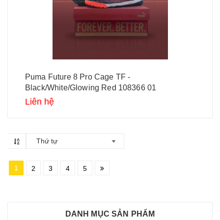
Puma Future 8 Pro Cage TF -
Black/White/Glowing Red 108366 01
Liên hệ
Thứ tự
1
2
3
4
5
DANH MỤC SẢN PHẨM