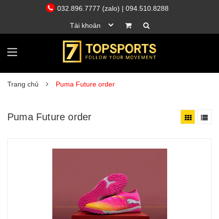
032.896.7777 (zalo)
| 094.510.8288
Tài khoản
Trang chủ
Puma Future order
Puma Future order