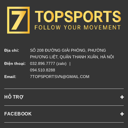
Địa chỉ:
SỐ 208 ĐƯỜNG GIẢI PHÓNG, PHƯỜNG
PHƯƠNG LIỆT, QUẬN THANH XUÂN, HÀ NỘI
Điện thoại:
032.896.7777 (zalo)
094.510.8288
Email:
7TOPSPORTSVN@GMAIL.COM
HỖ TRỢ
FACEBOOK