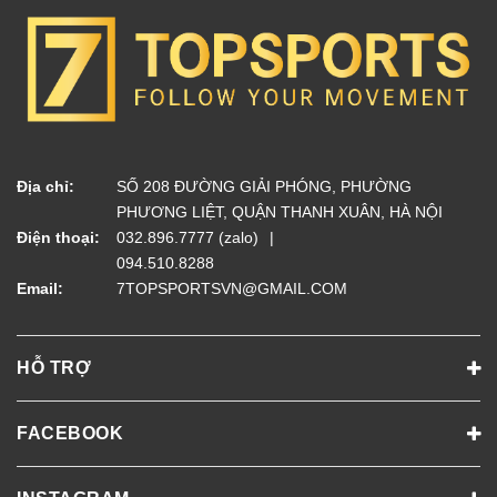
Địa chỉ:
SỐ 208 ĐƯỜNG GIẢI PHÓNG, PHƯỜNG
PHƯƠNG LIỆT, QUẬN THANH XUÂN, HÀ NỘI
Điện thoại:
032.896.7777 (zalo)
094.510.8288
Email:
7TOPSPORTSVN@GMAIL.COM
HỖ TRỢ
FACEBOOK