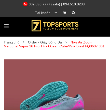
032.896.7777 (zalo)
| 094.510.8288
Tài khoản
Trang chủ
Order - Giày Bóng Đá
Nike Air Zoom
Mercurial Vapor 16 Pro TF - Ocean Cube/Pink Blast FQ8687 301