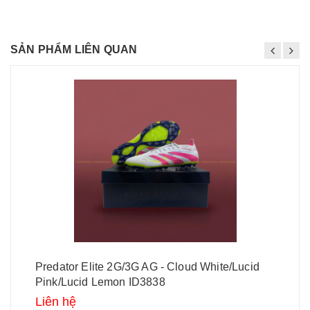
SẢN PHẨM LIÊN QUAN
Predator Elite 2G/3G AG - Cloud White/Lucid
Pink/Lucid Lemon ID3838
Liên hệ