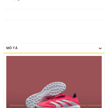
MÔ TẢ