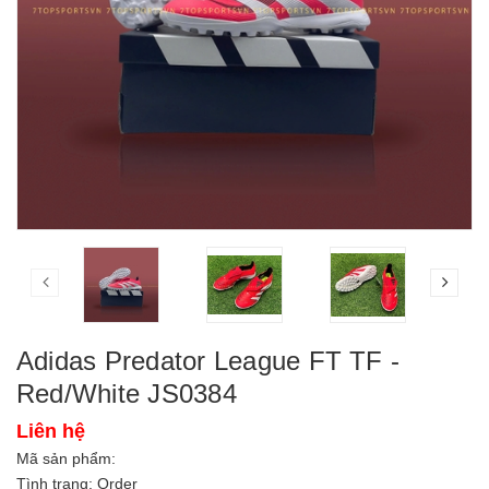
Adidas Predator League FT TF -
Red/White JS0384
Liên hệ
Mã sản phẩm:
Tình trạng: Order