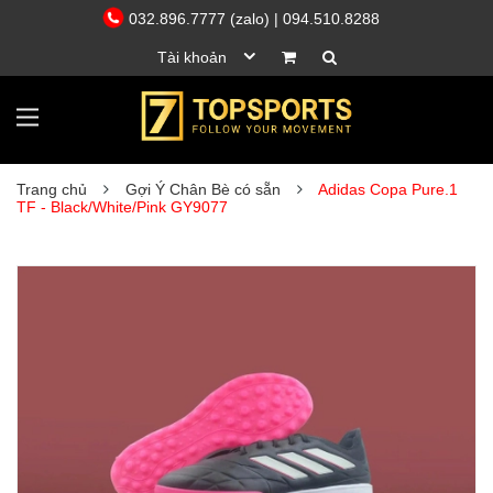
032.896.7777 (zalo)
| 094.510.8288
Tài khoản
Trang chủ
Gợi Ý Chân Bè có sẵn
Adidas Copa Pure.1
TF - Black/White/Pink GY9077